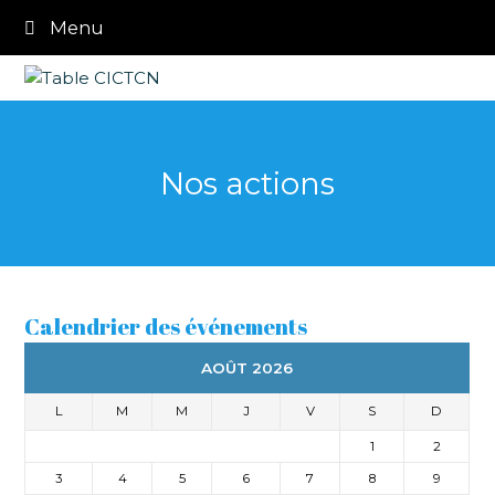
Menu
Nos actions
Calendrier des événements
AOÛT 2026
L
M
M
J
V
S
D
1
2
3
4
5
6
7
8
9