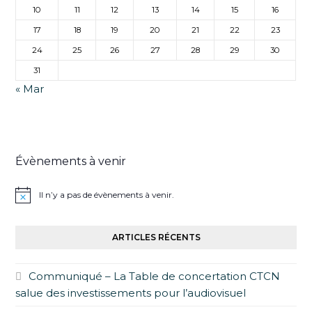
10
11
12
13
14
15
16
17
18
19
20
21
22
23
24
25
26
27
28
29
30
31
« Mar
Évènements à venir
Il n’y a pas de évènements à venir.
ARTICLES RÉCENTS
Communiqué – La Table de concertation CTCN
salue des investissements pour l’audiovisuel