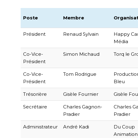
Poste
Membre
Organisa
Président
Renaud Sylvain
Happy C
Média
Co-Vice-
Simon Michaud
Torq le G
Président
Co-Vice-
Tom Rodrigue
Productio
Président
Bleu
Trésorière
Gisèle Fournier
Gisèle Fou
Secrétaire
Charles Gagnon-
Charles G
Pradier
Pradier
Administrateur
André Kadi
Du Coup
Animation