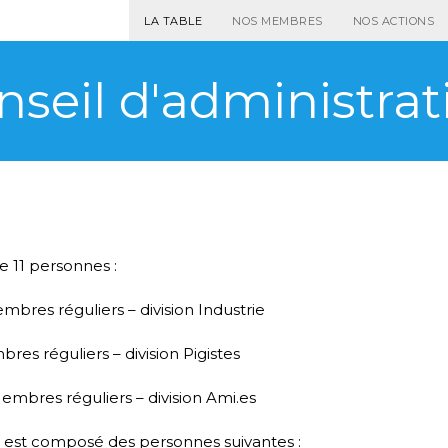
LA TABLE
NOS MEMBRES
NOS ACTIONS
nseil d'administrat
e 11 personnes :
mbres réguliers – division Industrie
res réguliers – division Pigistes
embres réguliers – division Ami.es
n est composé des personnes suivantes :