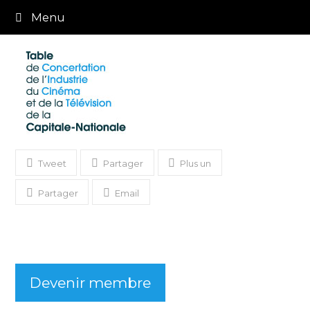
Menu
Tweet
Partager
Plus un
Partager
Email
Devenir membre