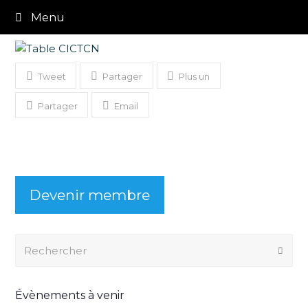
Menu
Tweet
Partager
Plus un
Partager
Email
Devenir membre
Rechercher
Envo
Évènements à venir