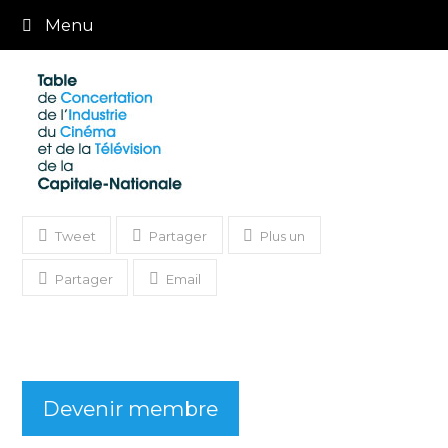
Menu
Tweet
Partager
Plus un
Partager
Email
Devenir membre