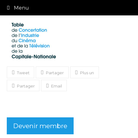
Menu
Tweet
Partager
Plus un
Partager
Email
Devenir membre