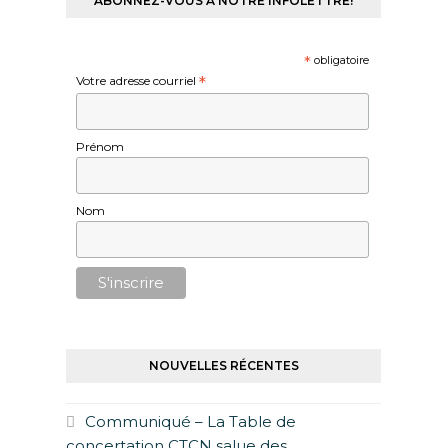
ABONNEZ-VOUS À NOTRE INFOLETTRE!
*
obligatoire
Votre adresse courriel
*
Prénom
Nom
NOUVELLES RÉCENTES
Communiqué – La Table de
concertation CTCN salue des